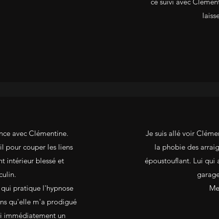
ce suivi avec Clément
laiss
ence avec Clémentine.
Je suis allé voir Cléme
l pour couper les liens
la phobie des arraig
t intérieur blessé et
époustouflant. Lui qui 
ulin.
garage
 qui pratique l'hypnose
Mer
ins qu'elle m'a prodigué
senti immédiatement un