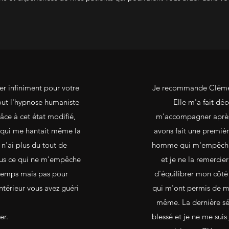
er infiniment pour votre
Je recommande Clémen
out l'hypnose humaniste
Elle m'a fait déc
râce à cet état modifié,
m'accompagner après 
e qui me hantait même la
avons fait une premièr
 n'ai plus du tout de
homme qui m'empêchait
ous ce qui ne m'empêche
et je ne la remercie
temps mais pas pour
d'équilibrer mon côté
ntérieur vous avez guéri
qui m'ont permis de me
même. La dernière sé
er.
blessé et je ne me suis