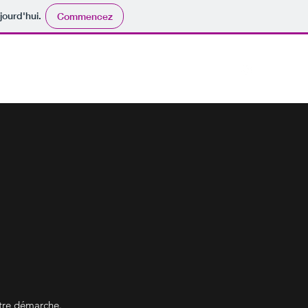
jourd'hui.
Commencez
ations
Thérapies
Tarifs
Auto-Hypnose
Plus
otre démarche.