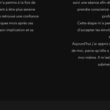
'a permis à la fois de
suivi une séance afin d
t à être plus sereine
prendre conscience q
is retrouvé une confiance
prof
lques mois après ces
Cette étape m'a perm
on implication et sa
d'accepter les émo
Aujourd'hui j'ai appris 
de moi, parce qu'elle a
moi-même. Il m'est 
submerg